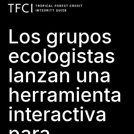
Ir
al
contenido
Los grupos
principal
ecologistas
lanzan una
herramienta
interactiva
para